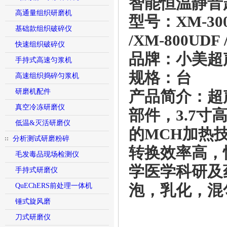
智能恒温静音
高通量组织研磨机
型号
：XM-300
基础款组织破碎仪
/XM-800UDF 
快速组织破碎仪
品牌
：小美超
手持式高速匀浆机
规格
：台
高速组织捣碎匀浆机
研磨机配件
产品简介
：超
真空冷冻研磨仪
部件，3.7
低温&灭活研磨仪
的MCH加热
分析测试研磨粉碎
转换效率高，
毛发毒品现场检测仪
学医学科研及
手持式研磨仪
QuEChERS前处理一体机
泡，乳化，混
锤式旋风磨
刀式研磨仪