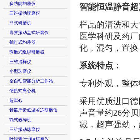
多功能均质仪
智能恒温静音超
三维振动球磨仪
样品的清洗和大
臼式研磨机
高效振动盘式研磨仪
医学科研及药厂
拍打式均质器
化，混匀，置换
珠磨式组织研磨器
三维混样仪
系统特点：
小型珠磨仪
全自动智能分析工作站
专利外观，整体
便携式离心机
采用优质进口德
超离心
骨骼牙齿低温冷冻研磨仪
声音量约26分
颚式破碎机
减，超声强劲，
三维振动球磨仪
叶绿素/土壤A研磨仪