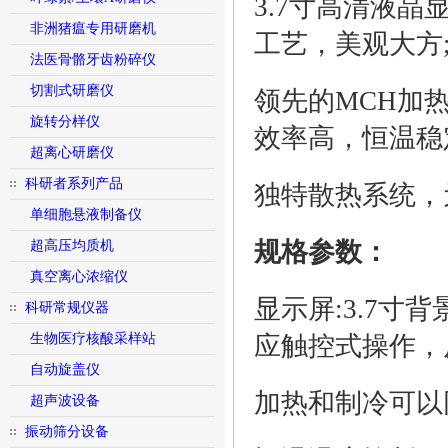
3.7寸高清液
非洲猪瘟专用研磨机
工艺，美观大方
法医骨骼牙齿粉碎仪
切割式研磨仪
领先的MCH加
旋转分样仪
效率高，恒温稳
超离心研磨仪
科研者系列产品
独特散热系统，
单细胞悬液制备仪
规格参数：
超高压均质机
真空离心浓缩仪
显示屏:3.7
科研常规仪器
生物医疗核酸采样站
应触控式操作，
自动旋盖仪
加热和制冷可以
超声波设备
振动筛分设备