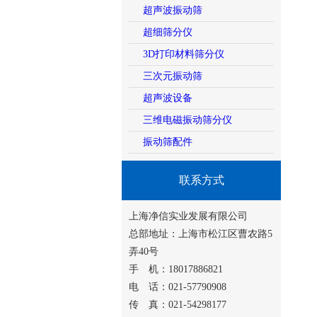
超声波振动筛
超细筛分仪
3D打印材料筛分仪
三次元振动筛
超声波设备
三维电磁振动筛分仪
振动筛配件
联系方式
上海净信实业发展有限公司
总部地址：上海市松江区曹农路5
弄40号
手 机：18017886821
电 话：021-57790908
传 真：021-54298177