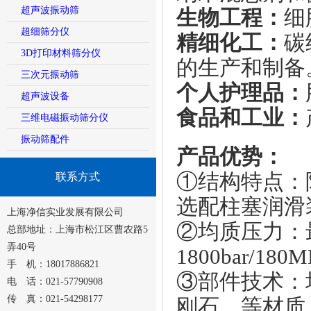
超声波振动筛
生物工程：
细
超细筛分仪
精细化工：
碳
3D打印材料筛分仪
的生产和制备
三次元振动筛
个人护理品：
超声波设备
食品和工业：
三维电磁振动筛分仪
振动筛配件
产品优势：
①结构特点：
联系方式
选配柱塞润滑
上海净信实业发展有限公司
②均质压力：
总部地址：上海市松江区曹农路5
弄40号
1800bar/1
手 机：18017886821
③
部件技术：
电 话：021-57790908
传 真：021-54298177
刚石、等材质