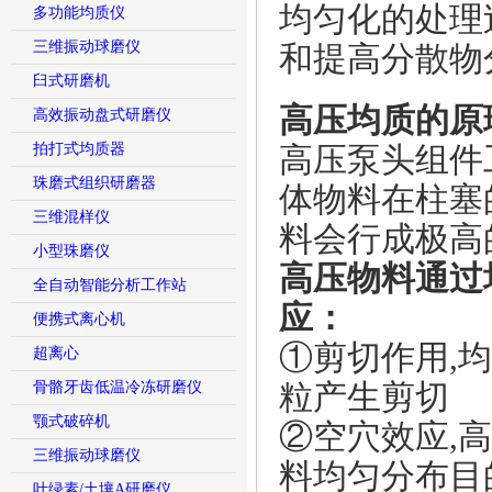
均匀化的处理
多功能均质仪
三维振动球磨仪
和提高分散物
臼式研磨机
高压均质的原
高效振动盘式研磨仪
拍打式均质器
高压泵头组件
珠磨式组织研磨器
体物料在柱塞
三维混样仪
料会行成极高
小型珠磨仪
高压物料通过
全自动智能分析工作站
应：
便携式离心机
①剪切作用,
超离心
骨骼牙齿低温冷冻研磨仪
粒产生剪切
颚式破碎机
②空穴效应,
三维振动球磨仪
料均匀分布目
叶绿素/土壤A研磨仪