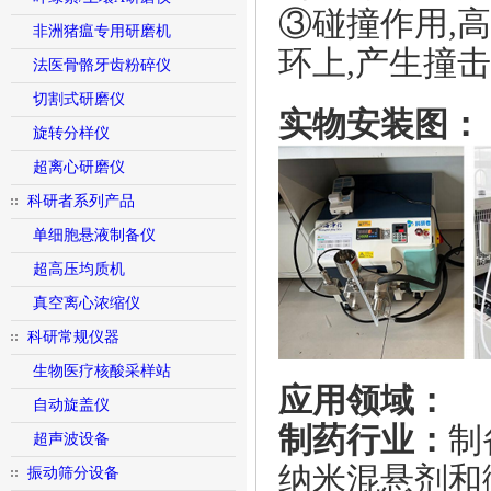
③碰撞作用,
非洲猪瘟专用研磨机
环上,产生撞
法医骨骼牙齿粉碎仪
切割式研磨仪
实物安装图：
旋转分样仪
超离心研磨仪
科研者系列产品
单细胞悬液制备仪
超高压均质机
真空离心浓缩仪
科研常规仪器
生物医疗核酸采样站
应用领域：
自动旋盖仪
制药行业：
制
超声波设备
纳米混悬剂和
振动筛分设备