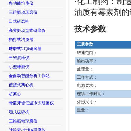
·化工制药：制
多功能均质仪
油质有霉素剂的
三维振动球磨仪
臼式研磨机
技术参数
高效振动盘式研磨仪
拍打式均质器
主要参数
珠磨式组织研磨器
转速范围：
三维混样仪
输出功率：
小型珠磨仪
处理量：
全自动智能分析工作站
工作方式：
便携式离心机
电源要求：
连续工作时间：
超离心
外形尺寸：
骨骼牙齿低温冷冻研磨仪
重量：
颚式破碎机
三维振动球磨仪
叶绿素/土壤A研磨仪