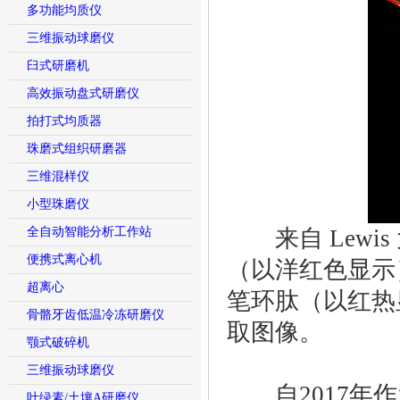
多功能均质仪
三维振动球磨仪
臼式研磨机
高效振动盘式研磨仪
拍打式均质器
珠磨式组织研磨器
三维混样仪
小型珠磨仪
全自动智能分析工作站
来自 Lewis
便携式离心机
（以洋红色显示
超离心
笔环肽（以红热显
骨骼牙齿低温冷冻研磨仪
取图像。
颚式破碎机
三维振动球磨仪
自2017年作
叶绿素/土壤A研磨仪