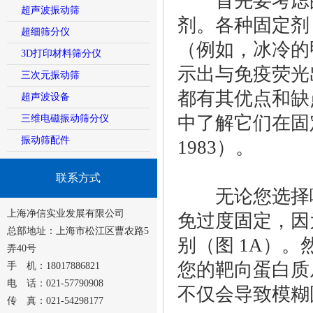
首先要考虑的
超声波振动筛
剂。各种固定剂
超细筛分仪
（例如，冰冷的
3D打印材料筛分仪
示出与免疫荧光
三次元振动筛
都有其优点和缺
超声波设备
中了解它们在固定特
三维电磁振动筛分仪
振动筛配件
1983）。
联系方式
无论您选择哪
上海净信实业发展有限公司
免过度固定，因
总部地址：上海市松江区曹农路5
别（图 1A）
弄40号
您的靶向蛋白质
手 机：18017886821
电 话：021-57790908
不仅会导致模糊
传 真：021-54298177